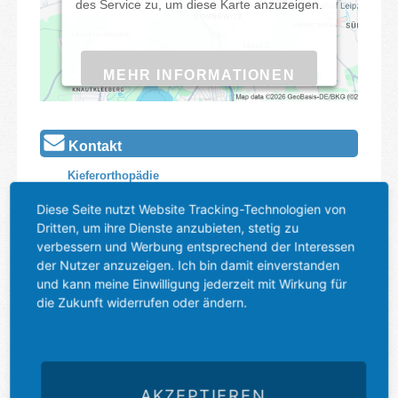
des Service zu, um diese Karte anzuzeigen.
MEHR INFORMATIONEN
AKZEPTIEREN
Kontakt
Powered by
Usercentrics Consent
Kieferorthopädie
Management Platform
Dr. Carsten Bieber, M.Sc. LO
Diese Seite nutzt Website Tracking-Technologien von
Beethovenstraße 8
Dritten, um ihre Dienste anzubieten, stetig zu
04107 Leipzig
verbessern und Werbung entsprechend der Interessen
der Nutzer anzuzeigen. Ich bin damit einverstanden
Telefon / Fax
und kann meine Einwilligung jederzeit mit Wirkung für
0341 6891229
die Zukunft widerrufen oder ändern.
E-Mail
info@zahnspange-leipzig.de
Öffnungszeiten
AKZEPTIEREN