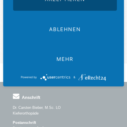
Mo
08:00 - 18:00
Di
08:00 - 16:00
Mi
08:00 - 18:00
Do
13:00 - 19:00
Fr
08:00 - 12:00
ABLEHNEN
sowie nach Vereinbarung
MEHR
Powered by
&
Anschrift
Dr. Carsten Bieber, M.Sc. LO
Kieferorthopäde
Postanschrift